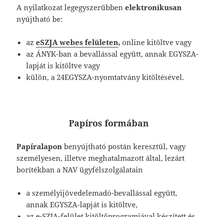
A nyilatkozat legegyszerűbben
elektronikusan
nyújtható be:
az
eSZJA webes felületen
,
online kitöltve vagy
az ÁNYK-ban a bevallással együtt, annak EGYSZA-
lapját is kitöltve vagy
külön, a 24EGYSZA-nyomtatvány kitöltésével.
Papíros formában
Papíralapon
benyújtható postán keresztül, vagy
személyesen, illetve meghatalmazott által, lezárt
borítékban a NAV ügyfélszolgálatain
a személyijövedelemadó-bevallással együtt,
annak EGYSZA-lapját is kitöltve,
az e-SZJA-felület kitöltőprogramjával készített és