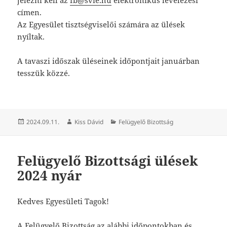
jelezni kell az
fb@svie.hu
elektronikus levelezési
címen.
Az Egyesület tisztségviselői számára az ülések
nyíltak.
A tavaszi időszak üléseinek időpontjait januárban
tesszük közzé.
Közzétéve
Szerző
Kategória
2024.09.11.
Kiss Dávid
Felügyelő Bizottság
Felügyelő Bizottsági ülések
2024 nyár
Kedves Egyesületi Tagok!
A Felügyelő Bizottság az alábbi időpontokban és