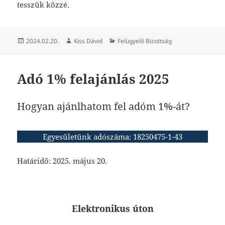
tesszük közzé.
Közzétéve
Szerző
Kategória
2024.02.20.
Kiss Dávid
Felügyelő Bizottság
Adó 1% felajánlás 2025
Hogyan ajánlhatom fel adóm 1%-át?
Egyesületünk adószáma: 18250475-1-43
Határidő: 2025. május 20.
Elektronikus úton