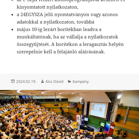
kinyomtatott nyilatkozaton,
a 24EGYSZA jelű nyomtatványon vagy azonos
adatokkal a nyilatkozaton, továbbá
május 10-ig lezárt borítékban leadva a
munkáltatónak, ha az vállalja a nyilatkozatok
összegyűjtését. A borítékon a leragasztás helyén
szerepelnie kell a felajánló aláírásának.
Közzétéve
Szerző
Kategória
2024.02.19.
Kiss Dávid
Kampány